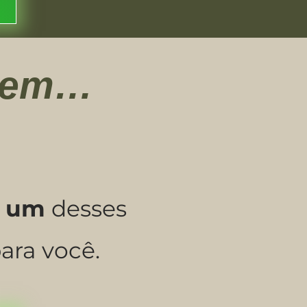
quem…
s um
desses
ara você.