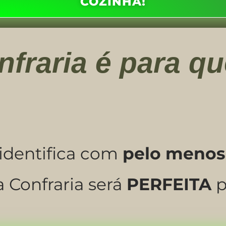
COZINHA!
nfraria é para 
 identifica com
pelo meno
a Confraria será
PERFEITA
p