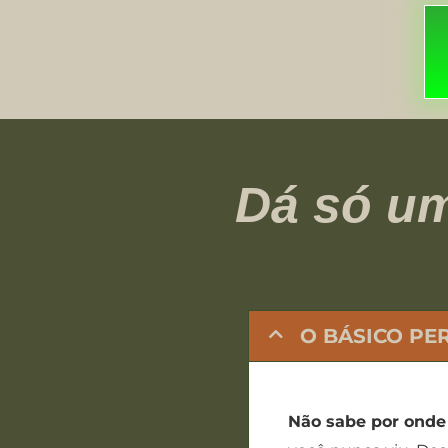
Dá só um
O BÁSICO PE
Não sabe por onde