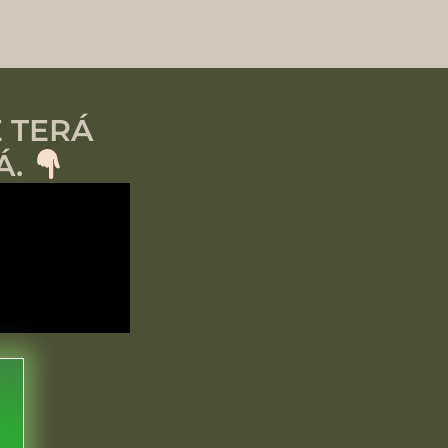
 TERÁ
Á.