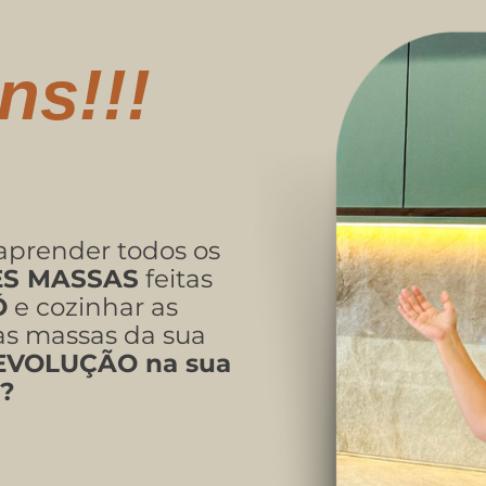
ns!!!
aprender todos os
S MASSAS
feitas
Ó
e cozinhar as
as massas da sua
EVOLUÇÃO na sua
a?