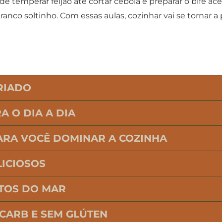
e temperar feijão até cortar cebola e preparar o bife ac
ranco soltinho. Com essas aulas, cozinhar vai se tornar a
ARIADO
A O DIA A DIA
ARA VOCÊ DOMINAR A COZINHA
ICIOSOS
UTOS DO MAR
CARB E SEM GLÚTEN