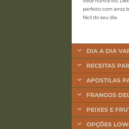
você nunca viu. Desd
perfeito com arroz b
fácil do seu dia.
DIA A DIA V
RECEITAS PAR
APOSTILAS P
FRANGOS DEL
PEIXES E FR
OPÇÕES LOW