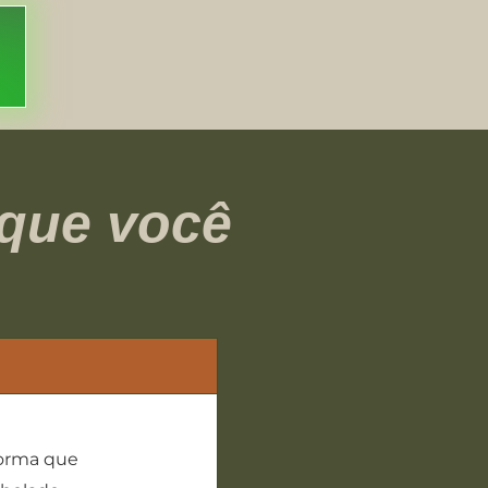
 que você
forma que